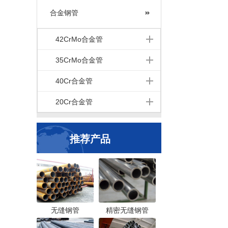
合金钢管
42CrMo合金管
35CrMo合金管
40Cr合金管
20Cr合金管
推荐产品
无缝钢管
精密无缝钢管