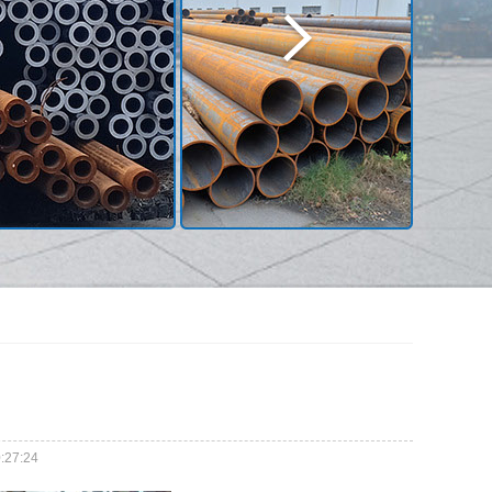
27:24