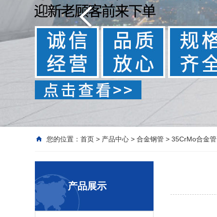
您的位置：
首页
>
产品中心
>
合金钢管
>
35CrMo合金管
产品展示